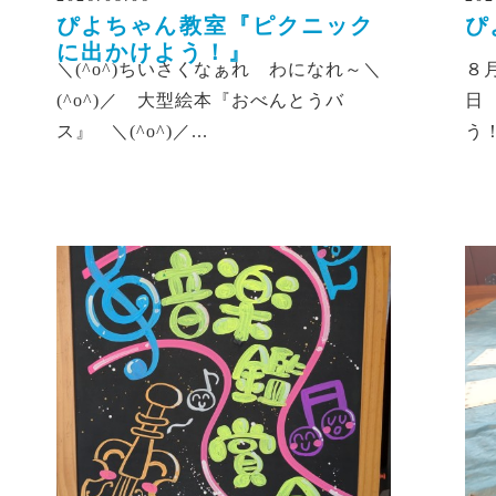
ぴよちゃん教室『ピクニック
ぴ
に出かけよう！』
＼(^o^)ちいさくなぁれ わになれ～
＼
８
(^o^)／ 大型絵本『おべんとうバ
日
ス』
＼(^o^)／...
う！