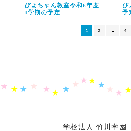
ぴよちゃん教室令和6年度
ぴ
1学期の予定
予
1
2
…
4
学校法人 竹川学園