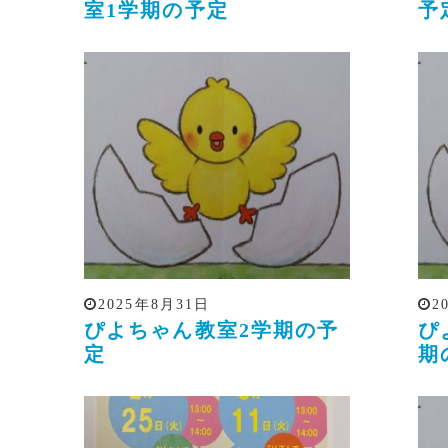
室1学期の予定
予
2025年8月31日
2
ぴよちゃん教室2学期の予
ぴ
定
期