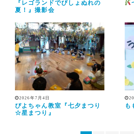
『レゴランドでびしょぬれの
夏！』撮影会
2026年7月4日
2
ぴよちゃん教室『七夕まつり
も
☆星まつり』