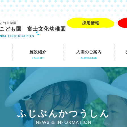
採用情報
人 竹川学園
こども園 富士文化幼稚園
UNKA
KINDERGARTEN
施設紹介
入園のご案内
FACILITY
ADMISSION
ふじぶんかつうしん
NEWS & INFORMATION