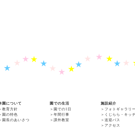
本園について
園での生活
施設紹介
＞
教育方針
＞
園での1日
＞
フォトギャラリ
＞
園の特色
＞
年間行事
＞
くじらら・キッ
＞
園長のあいさつ
＞
課外教室
＞
送迎バス
＞
アクセス