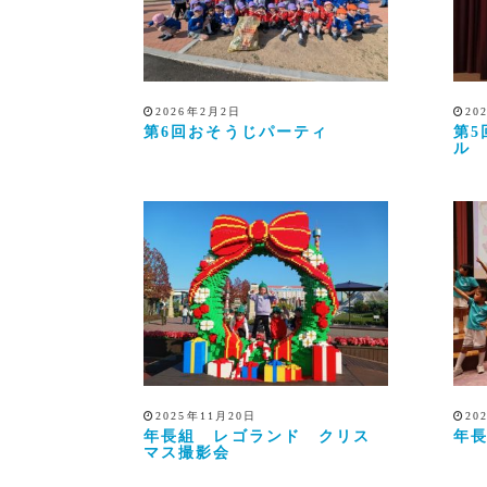
2026年2月2日
20
第6回おそうじパーティ
第
ル
2025年11月20日
20
年長組 レゴランド クリス
年長
マス撮影会