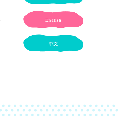
English
ん
中文