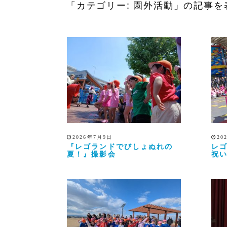
「カテゴリー: 園外活動」の記事を
2026年7月9日
20
『レゴランドでびしょぬれの
レ
夏！』撮影会
祝