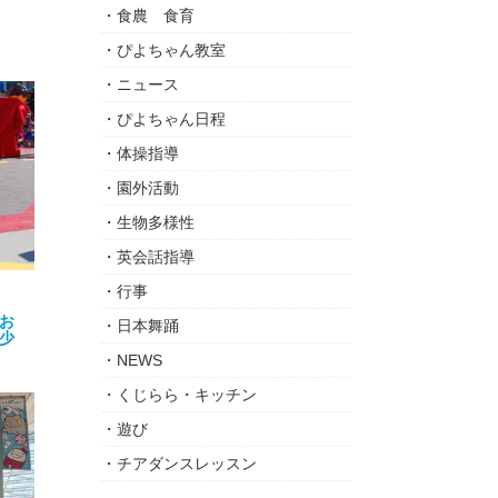
食農 食育
ぴよちゃん教室
ニュース
ぴよちゃん日程
体操指導
園外活動
生物多様性
英会話指導
行事
お
日本舞踊
少
NEWS
くじらら・キッチン
遊び
チアダンスレッスン