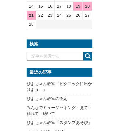
14
15
16
17
18
19
20
21
22
23
24
25
26
27
28
検索
最近の記事
ぴよちゃん教室『ピクニックに出か
けよう！』
ぴよちゃん教室の予定
みんなでミュージッキング～見て・
触れて・聴いて
ぴよちゃん教室『スタンプあそび』