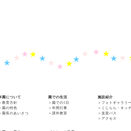
本園について
園での生活
施設紹介
＞
教育方針
＞
園での1日
＞
フォトギャラリ
＞
園の特色
＞
年間行事
＞
くじらら・キッ
＞
園長のあいさつ
＞
課外教室
＞
送迎バス
＞
アクセス