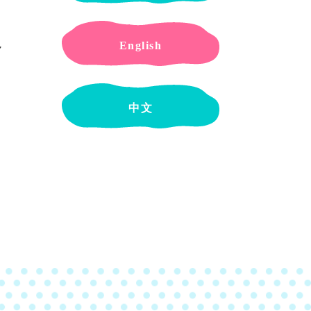
English
ん
中文