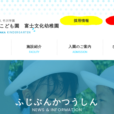
採用情報
人 竹川学園
こども園 富士文化幼稚園
UNKA
KINDERGARTEN
施設紹介
入園のご案内
FACILITY
ADMISSION
ふじぶんかつうしん
NEWS & INFORMATION