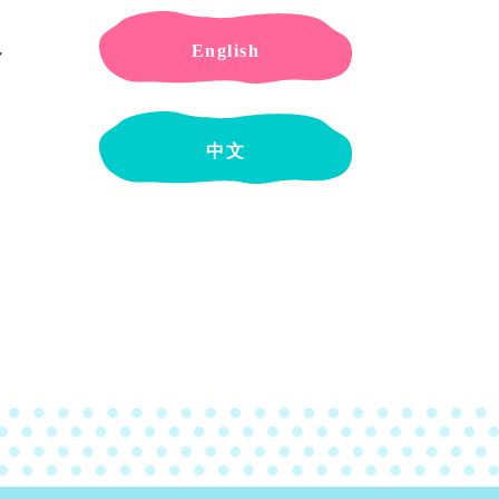
English
ん
中文