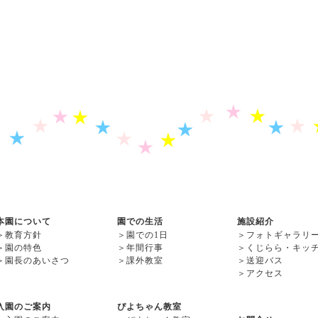
本園について
園での生活
施設紹介
＞
教育方針
＞
園での1日
＞
フォトギャラリ
＞
園の特色
＞
年間行事
＞
くじらら・キッ
＞
園長のあいさつ
＞
課外教室
＞
送迎バス
＞
アクセス
入園のご案内
ぴよちゃん教室