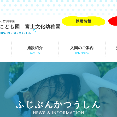
採用情報
人 竹川学園
こども園 富士文化幼稚園
UNKA
KINDERGARTEN
施設紹介
入園のご案内
FACILITY
ADMISSION
ふじぶんかつうしん
NEWS & INFORMATION