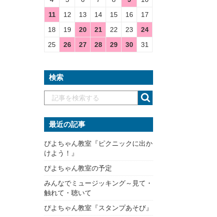
11
12
13
14
15
16
17
18
19
20
21
22
23
24
25
26
27
28
29
30
31
検索
最近の記事
ぴよちゃん教室『ピクニックに出か
けよう！』
ぴよちゃん教室の予定
みんなでミュージッキング～見て・
触れて・聴いて
ぴよちゃん教室『スタンプあそび』