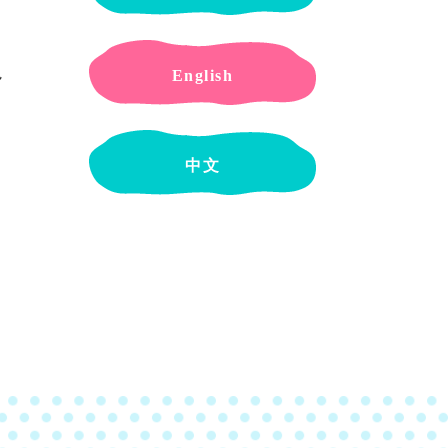
English
ん
中文