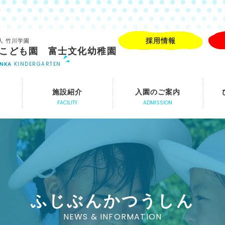
採用情報
人 竹川学園
こども園 富士文化幼稚園
UNKA
KINDERGARTEN
施設紹介
入園のご案内
FACILITY
ADMISSION
ふじぶんかつうしん
NEWS & INFORMATION