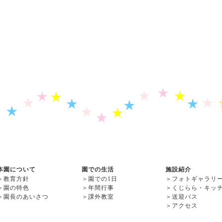
本園について
園での生活
施設紹介
＞
教育方針
＞
園での1日
＞
フォトギャラリ
＞
園の特色
＞
年間行事
＞
くじらら・キッ
＞
園長のあいさつ
＞
課外教室
＞
送迎バス
＞
アクセス