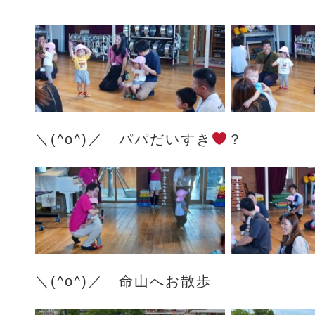
＼(^o^)／ パパだいすき
？
＼(^o^)／ 命山へお散歩