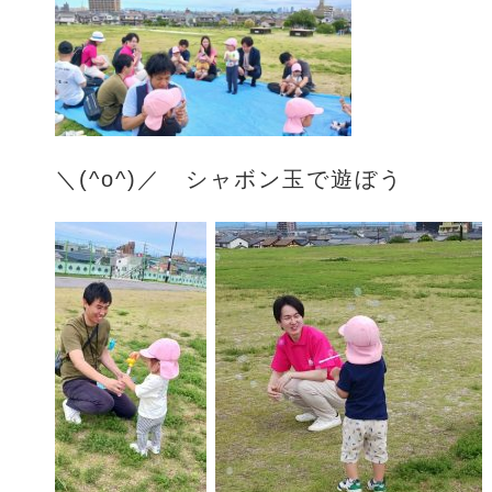
＼(^o^)／ シャボン玉で遊ぼう