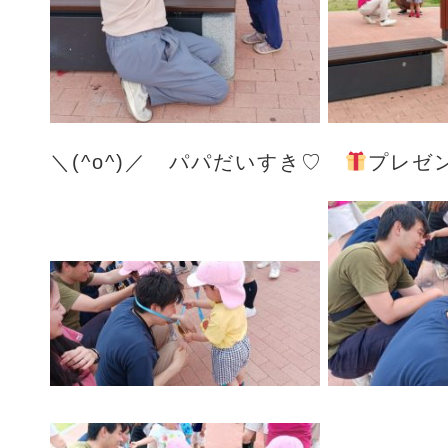
＼(^o^)／ パパだいすき♡
プレゼ