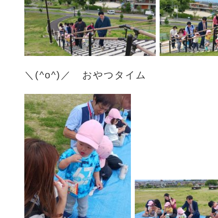
＼(^o^)／ おやつタイム