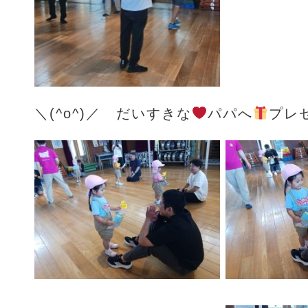
＼(^o^)／ だいすきな
パパへ
プレ